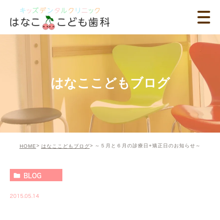
はなここどもブログ
～５月と６月の診療日+矯正日のお知らせ～
HOME
はなここどもブログ
BLOG
2015.05.14