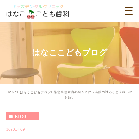
はなここどもブログ
緊急事態宣言の発令に伴う当院の対応と患者様への
HOME
はなここどもブログ
お願い
BLOG
2020.04.09