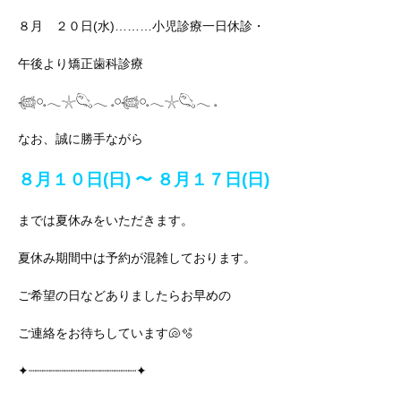
８月 ２０日(水)………小児診療一日休診・
午後より矯正歯科診療
𓆉𓏸𓈒𓂃𓇼𓆡𓂃 𓈒𓏸𓆉𓏸𓈒𓂃𓇼𓆡𓂃 𓈒
なお、誠に勝手ながら
８月１０日(日) 〜 ８月１７日(日)
までは夏休みをいただきます。
夏休み期間中は予約が混雑しております。
ご希望の日などありましたらお早めの
ご連絡をお待ちしています🐚🫧
✦┈┈┈┈┈┈┈┈┈┈┈┈┈┈┈✦