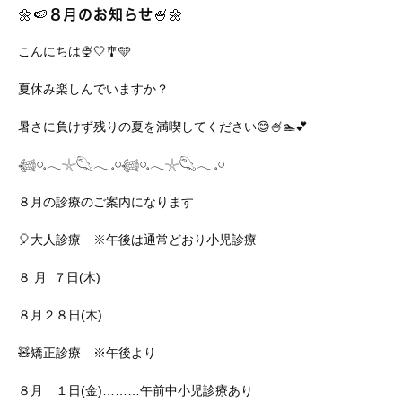
🌼🍉８月のお知らせ🍧🌼
こんにちは🍨🤍🎐🩵
夏休み楽しんでいますか？
暑さに負けず残りの夏を満喫してください😊🍧🏊💕
𓆉𓏸𓈒𓂃𓇼𓆡𓂃 𓈒𓏸𓆉𓏸𓈒𓂃𓇼𓆡𓂃 𓈒𓏸
８月の診療のご案内になります
🎈大人診療 ※午後は通常どおり小児診療
８ 月 ７日(木)
８月２８日(木)
🧸矯正診療 ※午後より
８月 １日(金)………午前中小児診療あり